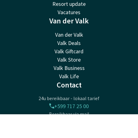
Resort update
Vacatures
Van der Valk
Van der Valk
Valk Deals
Valk Giftcard
Valk Store
Valk Business
Valk Life
Contact
24u bereikbaar - lokaal tarief
+599 717 25 00
Bereikbaar via mail
frontoffice@bonaire.valk.com
Contact
Account
NL
Bereikbaar via Whatsapp
+5997014969