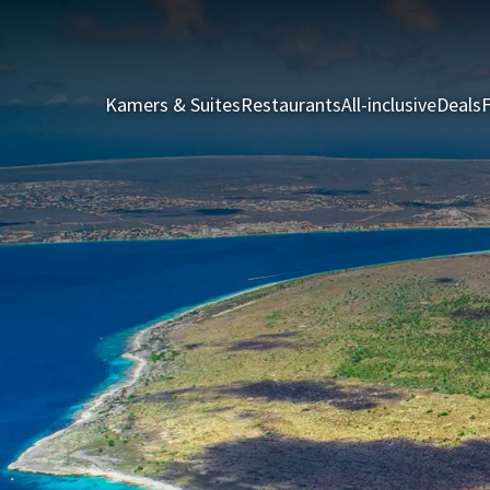
Kamers & Suites
Restaurants
All-inclusive
Deals
F