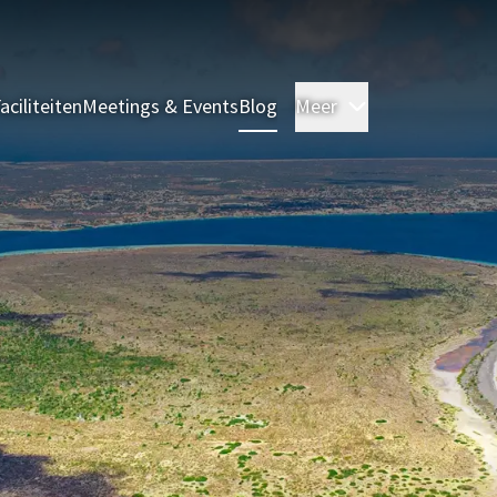
aciliteiten
Meetings & Events
Blog
Meer
Kamers & Suite