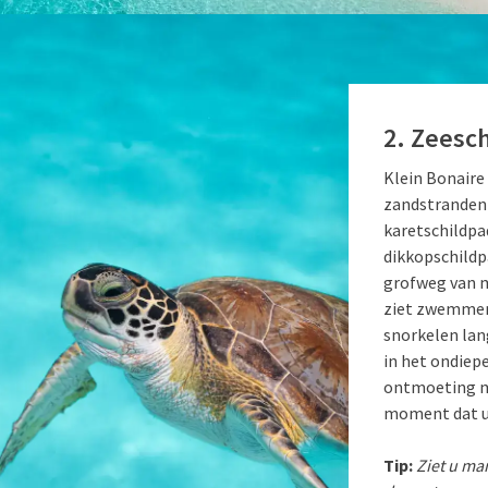
2. Zeesc
Klein Bonaire
zandstranden 
karetschildp
dikkopschildp
grofweg van m
ziet zwemmen 
snorkelen lan
in het ondiep
ontmoeting me
moment dat u 
Tip:
Ziet u ma