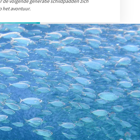
r de volgende generatie schildpadden zich
p het avontuur.