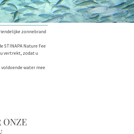
vriendelijke zonnebrand
 de STINAPA Nature Fee
 u vertrekt, zodat u
om voldoende water mee
R ONZE
.