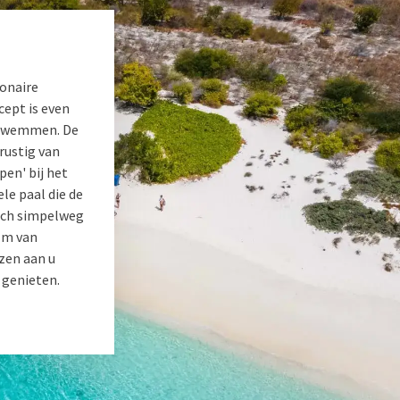
Bonaire
cept is even
e zwemmen. De
rustig van
pen' bij het
ele paal die de
zich simpelweg
ilm van
zen aan u
 genieten.