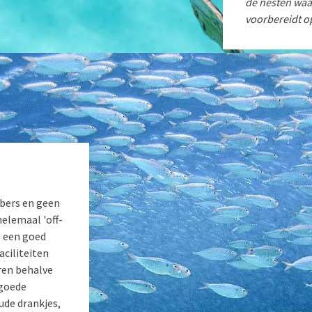
de nesten waa
voorbereidt o
obers en geen
helemaal 'off-
t een goed
aciliteiten
ren behalve
 goede
ude drankjes,