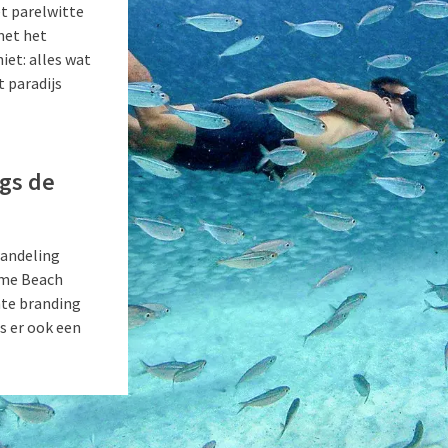
et parelwitte
met het
iet: alles wat
 paradijs
gs de
wandeling
ame Beach
hte branding
s er ook een