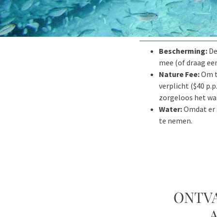
Bescherming:
De
mee (of draag een
Nature Fee:
Om to
verplicht ($40 p.p
zorgeloos het wa
Water:
Omdat er 
te nemen.
ONTVA