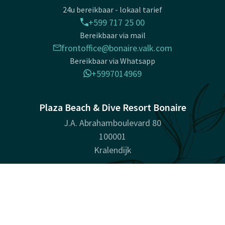
24u bereikbaar - lokaal tarief
+599 717 25 00
Bereikbaar via mail
frontoffice@bonaire.valk.com
Bereikbaar via Whatsapp
+5997014969
Plaza Beach & Dive Resort Bonaire
J.A. Abrahamboulevard 80
100001
Kralendijk
Plan route
Contact
Account
NL
Bedrijfsinformatie
Boek nu
Handelsnaam: Plaza Resort Bonaire B.V.