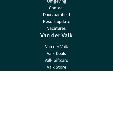
Omgeving
Contact
Duurzaamheid
Resort update
Vacatures
Van der Valk
Van der Valk
Valk Deals
Valk Giftcard
Valk Store
Valk Business
Valk Life
Contact
Account
NL
Contact
Boek nu
24u bereikbaar - lokaal tarief
+599 717 25 00
Bereikbaar via mail