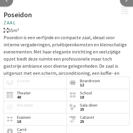
MENU
Poseidon
ZAAL
55m²
Poseidon is een verfijnde en compacte zaal, ideaal voor
intieme vergaderingen, privébijeenkomsten en kleinschalige
evenementen. Met haar elegante inrichting en veelzijdige
opzet biedt deze ruimte een professionele maar toch
gastvrije ambiance voor diverse gelegenheden. De zaal is
uitgerust met een scherm, airconditioning, een koffie- en
theestation en een koelkast gevuld met drankjes, zodat elk
U-vorm
Boardroom
-
12
detail perfect is geregeld voor een soepel en onvergetelijk
Theater
School
evenement.
40
18
Ontdek de charme en functionaliteit van deze bijzondere
Receptie
Gala diner
-
25
ruimte bij Plaza Resort Bonaire.
Examen
Cabaret
18
25
Carré