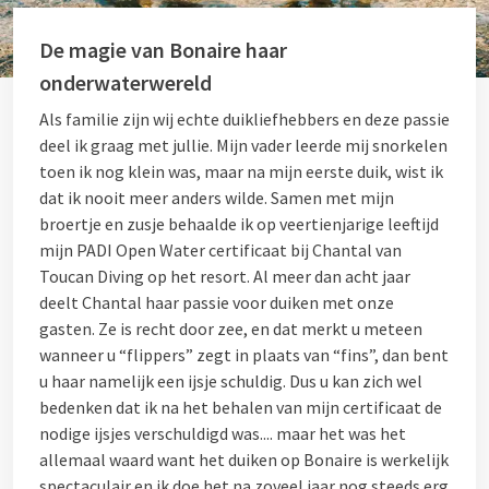
De magie van Bonaire haar
onderwaterwereld
Als familie zijn wij echte duikliefhebbers en deze passie
deel ik graag met jullie. Mijn vader leerde mij snorkelen
toen ik nog klein was, maar na mijn eerste duik, wist ik
dat ik nooit meer anders wilde. Samen met mijn
broertje en zusje behaalde ik op veertienjarige leeftijd
mijn PADI Open Water certificaat bij Chantal van
Toucan Diving op het resort. Al meer dan acht jaar
deelt Chantal haar passie voor duiken met onze
gasten. Ze is recht door zee, en dat merkt u meteen
wanneer u “flippers” zegt in plaats van “fins”, dan bent
u haar namelijk een ijsje schuldig.
Dus u kan zich wel
bedenken dat ik na het behalen van mijn certificaat de
nodige ijsjes verschuldigd was.
... maar het was het
allemaal waard want het duiken op Bonaire is werkelijk
spectaculair en ik doe het na zoveel jaar nog steeds erg